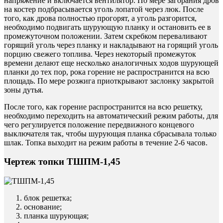
напряжение и включается вентилятор. По мере загорания дров
на костер подбрасывается уголь лопатой через люк. После
того, как дрова полностью прогорят, а уголь разгорится,
необходимо подвигать шурующую планку и остановить ее в
промежуточном положении. Затем скребком переваливают
горящий уголь через планку и накладывают на горящий уголь
порцию свежего топлива. Через некоторый промежуток
времени делают еще несколько аналогичных ходов шурующей
планки до тех пор, рока горение не распространится на всю
площадь. По мере розжига приоткрывают заслонку закрытой
зоны дутья.
После того, как горение распространится на всю решетку,
необходимо переходить на автоматический режим работы, для
чего регулируется положение передвижного концевого
выключателя так, чтобы шурующая планка сбрасывала только
шлак. Топка выходит на режим работы в течение 2-6 часов.
Чертеж топки ТШПМ-1,45
блок решетка;
основание;
планка шурующая;