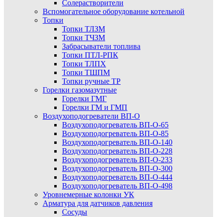
Солерастворители
Вспомогательное оборудование котельной
Топки
Топки ТЛЗМ
Топки ТЧЗМ
Забрасыватели топлива
Топки ПТЛ-РПК
Топки ТЛПХ
Топки ТШПМ
Топки ручные ТР
Горелки газомазутные
Горелки ГМГ
Горелки ГМ и ГМП
Воздухоподогреватели ВП-О
Воздухоподогреватель ВП-О-65
Воздухоподогреватель ВП-О-85
Воздухоподогреватель ВП-О-140
Воздухоподогреватель ВП-О-228
Воздухоподогреватель ВП-О-233
Воздухоподогреватель ВП-О-300
Воздухоподогреватель ВП-О-444
Воздухоподогреватель ВП-О-498
Уровнемерные колонки УК
Арматура для датчиков давления
Сосуды