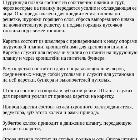
Шурующая планка состоит из собственно планки и труб,
через которые на планку передается усилие и охлаждающая ее
вода. Она предназначена для продвижения топлива по
решетке, шуровки горящего слоя, сброса выгоревшего шлака
на дожигательную решетку и подачи горящих кусочков
топлива под свежее топливо.
Каретка состоит из швеллера с приваренными к нему опорами
шурующей планки, кронштейнами для крепления штанги.
Каретка служит для передачи усилия со штанги на шурующую
планку и через кронштейн на питатель бункера.
Рама каретки состоит из двух направляющих швеллеров,
соединенных между собой уголками и служит для установки
на ней каретки, бункера и выключателей путевых.
Штанга состоит из короба и зубчатой рейки. Штанга служит
для передачи усилия от привода каретки на каретку.
Привод каретки состоит из асинхронного электродвигателя,
редуктора, зубчатого колеса и рамы привода.
Зубчатое колесо приводит в движение штангу, передающую
усилие на каретку.
Опора штанги состоит из стойки, ролика и оси. Опора штанги