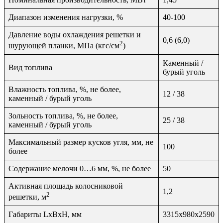
Диапазон изменения нагрузки, %
40-100
Давление воды охлаждения решетки и
0,6 (6,0)
2
шурующей планки, МПа (кгс/см
)
Каменный /
Вид топлива
бурый уголь
Влажность топлива, %, не более,
12 / 38
каменный / бурый уголь
Зольность топлива, %, не более,
25 / 38
каменный / бурый уголь
Максимальный размер кусков угля, мм, не
100
более
Содержание мелочи 0…6 мм, %, не более
50
Активная площадь колосниковой
1,2
2
решетки, м
Габариты LxBxH, мм
3315х980х2590