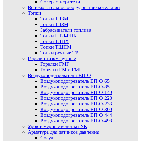
Солерастворители
Вспомогательное оборудование котельной
Топки
Топки ТЛЗМ
Топки ТЧЗМ
Забрасыватели топлива
Топки ПТЛ-РПК
Топки ТЛПХ
Топки ТШПМ
Топки ручные ТР
Горелки газомазутные
Горелки ГМГ
Горелки ГМ и ГМП
Воздухоподогреватели ВП-О
Воздухоподогреватель ВП-О-65
Воздухоподогреватель ВП-О-85
Воздухоподогреватель ВП-О-140
Воздухоподогреватель ВП-О-228
Воздухоподогреватель ВП-О-233
Воздухоподогреватель ВП-О-300
Воздухоподогреватель ВП-О-444
Воздухоподогреватель ВП-О-498
Уровнемерные колонки УК
Арматура для датчиков давления
Сосуды