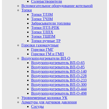
Солерастворители
Вспомогательное оборудование котельной
Топки
Топки ТЛЗМ
Топки ТЧЗМ
Забрасыватели топлива
Топки ПТЛ-РПК
Топки ТЛПХ
Топки ТШПМ
Топки ручные ТР
Горелки газомазутные
Горелки ГМГ
Горелки ГМ и ГМП
Воздухоподогреватели ВП-О
Воздухоподогреватель ВП-О-65
Воздухоподогреватель ВП-О-85
Воздухоподогреватель ВП-О-140
Воздухоподогреватель ВП-О-228
Воздухоподогреватель ВП-О-233
Воздухоподогреватель ВП-О-300
Воздухоподогреватель ВП-О-444
Воздухоподогреватель ВП-О-498
Уровнемерные колонки УК
Арматура для датчиков давления
Сосуды