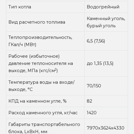
Тип котла
Водогрейный
Каменный уголь,
Вид расчетного топлива
бурый уголь
Теплопроизводительность,
6,5 (7,56)
ГКал/ч (МВт)
Рабочее (избыточное)
давление теплоносителя на
до 1,35 (13,5)
2
выходе, МПа (кгс/см
)
Температура воды на входе/
70/150
выходе, °С
КПД на каменном угле, %
82
Расход каменного угля, кг/час
1420
Габариты транспортабельного
7970x3624x4330
блока, LxBxH, мм