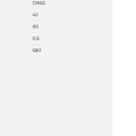
DN65
40
90
0,6
680