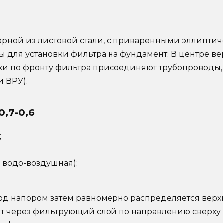
арной из листовой стали, с приваренными эллипт
для установки фильтра на фундамент. В центре в
и по фронту фильтра присоединяют трубопроводы, 
и ВРУ).
,7-0,6
;
 водо-воздушная);
 под напором затем равномерно распределяется ве
дит через фильтрующий слой по направлению сверху