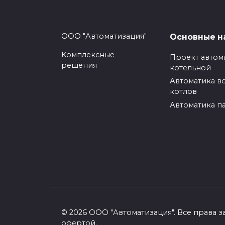
ООО "Автоматизация"
Основные н
Похожие товары
Комплексные
Проект автом
решения
котельной
Автоматика в
Фильтр ФОВ-1,0-0,6
котлов
Фильтр ФОВ-1,4-0,6
Автоматика п
Фильтр ФОВ-2,0-0,6
Поделиться с друзьями
© 2026 ООО "Автоматизация". Все права
офертой.