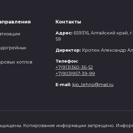
аправления
Контакты
Адрес:
659316, Алтайский край, г
атизации
59
одогрейных
Директор:
Кротюк Александр А
Телефон:
аровых котлов
+7(913)360-36-52
+7(903)957-39-99
E-mail:
kip_tehno@mail.ru
 защищены. Копирование информации запрещено. Информа