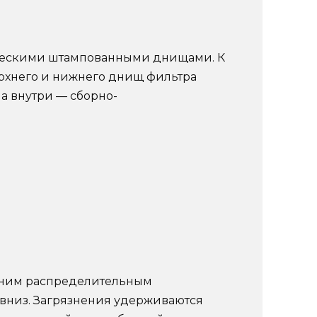
ическими штампованными днищами. К
ерхнего и нижнего днищ фильтра
а внутри — сборно-
рхним распределительным
 вниз. Загрязнения удерживаются