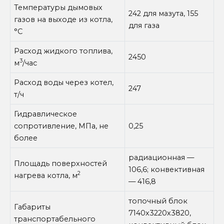
Температуры дымовых
242 для мазута, 155
газов на выходе из котла,
для газа
°С
Расход жидкого топлива,
2450
3
м
/час
Расход воды через котел,
247
т/ч
Гидравлическое
сопротивление, МПа, не
0,25
более
радиационная —
Площадь поверхностей
106,6; конвективная
2
нагрева котла, м
— 416,8
топочный блок
Габариты
7140х3220х3820,
транспортабельного