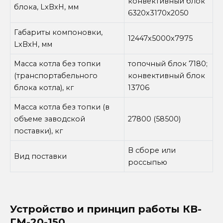
конвективный блок
блока, LxBxH, мм
6320х3170х2050
Габариты компоновки,
12447х5000х7975
LxBxH, мм
Масса котла без топки
топочный блок 7180;
(транспортабельного
конвективный блок
блока котла), кг
13706
Масса котла без топки (в
объеме заводской
27800 (58500)
поставки), кг
В сборе или
Вид поставки
россыпью
Устройство и принцип работы
КВ-
ГМ-20-150