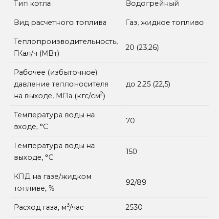
Тип котла
Водогрейный
Вид расчетного топлива
Газ, жидкое топливо
Теплопроизводительность,
20 (23,26)
ГКал/ч (МВт)
Рабочее (избыточное)
давление теплоносителя
до 2,25 (22,5)
2
на выходе, МПа (кгс/см
)
Температура воды на
70
входе, °С
Температура воды на
150
выходе, °С
КПД на газе/жидком
92/89
топливе, %
3
Расход газа, м
/час
2530