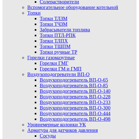
Солерастворители
Вспомогательное оборудование котельной
Топки
Топки ТЛЗМ
Топки ТЧЗМ
Забрасыватели топлива
Топки ПТЛ-РПК
Топки ТЛПХ
Топки ТШПМ
Топки ручные ТР
Горелки газомазутные
Горелки ГМГ
Горелки ГМ и ГМП
Воздухоподогреватели ВП-О
Воздухоподогреватель ВП-О-65
Воздухоподогреватель ВП-О-85
Воздухоподогреватель ВП-О-140
Воздухоподогреватель ВП-О-228
Воздухоподогреватель ВП-О-233
Воздухоподогреватель ВП-О-300
Воздухоподогреватель ВП-О-444
Воздухоподогреватель ВП-О-498
Уровнемерные колонки УК
Арматура для датчиков давления
Сосуды