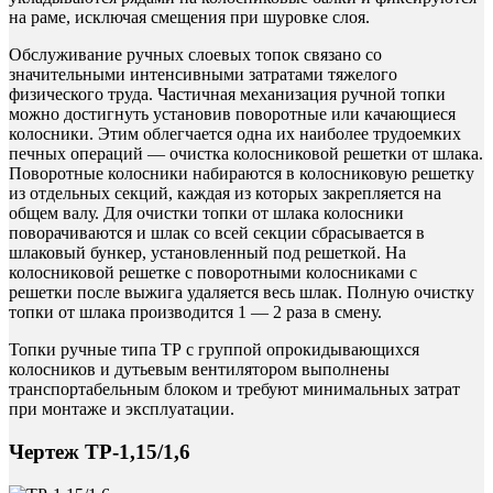
на раме, исключая смещения при шуровке слоя.
Обслуживание ручных слоевых топок связано со
значительными интенсивными затратами тяжелого
физического труда. Частичная механизация ручной топки
можно достигнуть установив поворотные или качающиеся
колосники. Этим облегчается одна их наиболее трудоемких
печных операций — очистка колосниковой решетки от шлака.
Поворотные колосники набираются в колосниковую решетку
из отдельных секций, каждая из которых закрепляется на
общем валу. Для очистки топки от шлака колосники
поворачиваются и шлак со всей секции сбрасывается в
шлаковый бункер, установленный под решеткой. На
колосниковой решетке с поворотными колосниками с
решетки после выжига удаляется весь шлак. Полную очистку
топки от шлака производится 1 — 2 раза в смену.
Топки ручные типа ТР с группой опрокидывающихся
колосников и дутьевым вентилятором выполнены
транспортабельным блоком и требуют минимальных затрат
при монтаже и эксплуатации.
Чертеж ТР-1,15/1,6