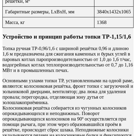
решетки, м
Габаритные размеры, LxBxH, мм
3840х1432х1065
Масса, кг
1368
Устройство и принцип работы топки ТР-1,15/1,6
Топка ручная ТР-0,96/1,6 с шириной решётки 0,96 и длиною
1,6 м предназначена для сжигания каменных и бурых углей в
паровых котлах паропроизводительностью от 1,0 до 1,6 т/час,
водогрейных котлах теплопроизводительностью от 0,7 до 1,16
МВт и в промышленных печах.
Основными узлами топки ТР, установленными на одной раме,
являются: колосниковая решётка, фронт топки с загрузочной и
зольниковой дверцами, вентилятор; два люка для удаления
провала; перегородка, отделяющая зону дутья от
золошлакоприёмника.
Колосниковая решётка собирается из чугунных колосников
опрокидывающихся и неподвижных. Поворот
опрокидывающихся колосников на 90º осуществляется при
помощи рычага, при этом через образовавшийся проём в
решётке, происходит сброс шлака. Неподвижные колосники
укладываются рядами на колосниковые балки и фиксируются