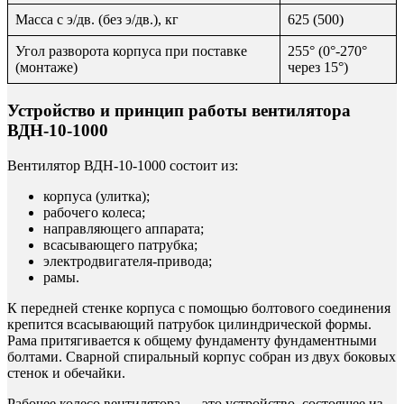
Масса с э/дв. (без э/дв.), кг
625 (500)
Угол разворота корпуса при поставке
255° (0°-270°
(монтаже)
через 15°)
Устройство и принцип работы вентилятора
ВДН-10-1000
Вентилятор ВДН-10-1000 состоит из:
корпуса (улитка);
рабочего колеса;
направляющего аппарата;
всасывающего патрубка;
электродвигателя-привода;
рамы.
К передней стенке корпуса с помощью болтового соединения
крепится всасывающий патрубок цилиндрической формы.
Рама притягивается к общему фундаменту фундаментными
болтами. Сварной спиральный корпус собран из двух боковых
стенок и обечайки.
Рабочее колесо вентилятора — это устройство, состоящее из