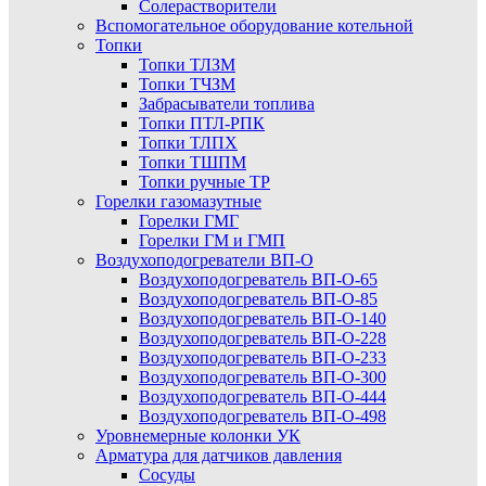
Солерастворители
Вспомогательное оборудование котельной
Топки
Топки ТЛЗМ
Топки ТЧЗМ
Забрасыватели топлива
Топки ПТЛ-РПК
Топки ТЛПХ
Топки ТШПМ
Топки ручные ТР
Горелки газомазутные
Горелки ГМГ
Горелки ГМ и ГМП
Воздухоподогреватели ВП-О
Воздухоподогреватель ВП-О-65
Воздухоподогреватель ВП-О-85
Воздухоподогреватель ВП-О-140
Воздухоподогреватель ВП-О-228
Воздухоподогреватель ВП-О-233
Воздухоподогреватель ВП-О-300
Воздухоподогреватель ВП-О-444
Воздухоподогреватель ВП-О-498
Уровнемерные колонки УК
Арматура для датчиков давления
Сосуды