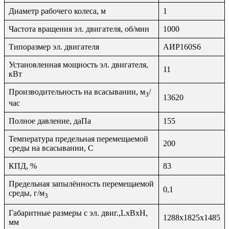
Диаметр рабочего колеса, м
1
Частота вращения эл. двигателя, об/мин
1000
Типоразмер эл. двигателя
АИР160S6
Установленная мощность эл. двигателя,
11
кВт
Производительность на всасывании, м
/
3
13620
час
Полное давление, даПа
155
Температура предельная перемещаемой
200
среды на всасывании, С
КПД, %
83
Предельная запылённость перемещаемой
0,1
среды, г/м
3
Габаритные размеры с эл. двиг.,LxBxH,
1288х1825х1485
мм