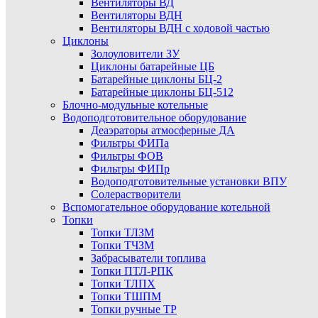
Вентиляторы ВД
Вентиляторы ВДН
Вентиляторы ВДН с ходовой частью
Циклоны
Золоуловители ЗУ
Циклоны батарейные ЦБ
Батарейные циклоны БЦ-2
Батарейные циклоны БЦ-512
Блочно-модульные котельные
Водоподготовительное оборудование
Деаэраторы атмосферные ДА
Фильтры ФИПа
Фильтры ФОВ
Фильтры ФИПр
Водоподготовительные установки ВПУ
Солерастворители
Вспомогательное оборудование котельной
Топки
Топки ТЛЗМ
Топки ТЧЗМ
Забрасыватели топлива
Топки ПТЛ-РПК
Топки ТЛПХ
Топки ТШПМ
Топки ручные ТР