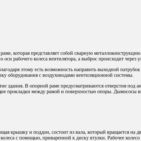
аме, которая представляет собой сварную металлоконструкцию.
оси рабочего колеса вентилятора, а выброс происходит через ул
агодаря этому есть возможность направить выходной патрубок п
вку оборудования с воздуховодами вентиляционной системы.
тие здания. В опорной раме предусматриваются отверстия под 
щие прокладки между рамой и поверхностью опоры. Дымососы в
щая крышку и поддон, состоит из вала, который вращается на д
 колеса с помощью, приваренной к диску втулки. Рабочее колесо