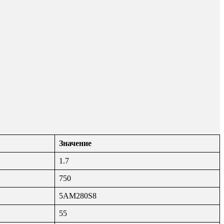
Значение
1.7
750
5АМ280S8
55