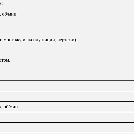
х;
, об/мин.
о монтажу и эксплуатации, чертежи).
атом.
x, об/мин