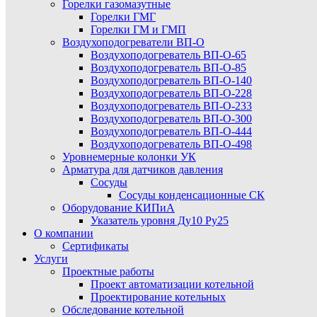
Горелки газомазутные
Горелки ГМГ
Горелки ГМ и ГМП
Воздухоподогреватели ВП-О
Воздухоподогреватель ВП-О-65
Воздухоподогреватель ВП-О-85
Воздухоподогреватель ВП-О-140
Воздухоподогреватель ВП-О-228
Воздухоподогреватель ВП-О-233
Воздухоподогреватель ВП-О-300
Воздухоподогреватель ВП-О-444
Воздухоподогреватель ВП-О-498
Уровнемерные колонки УК
Арматура для датчиков давления
Сосуды
Сосуды конденсационные СК
Оборудование КИПиА
Указатель уровня Ду10 Ру25
О компании
Сертификаты
Услуги
Проектные работы
Проект автоматизации котельной
Проектирование котельных
Обследование котельной