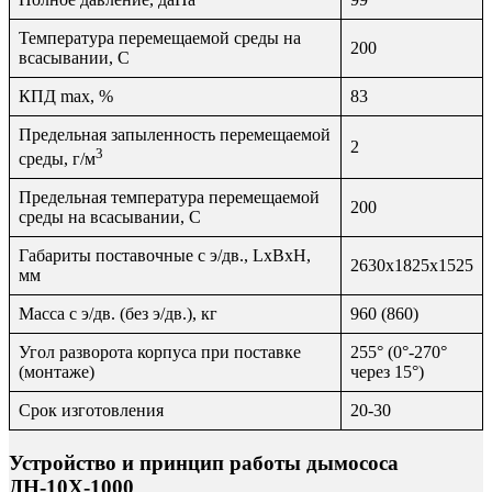
Температура перемещаемой среды на
200
всасывании, С
КПД max, %
83
Предельная запыленность перемещаемой
2
3
среды, г/м
Предельная температура перемещаемой
200
среды на всасывании, С
Габариты поставочные с э/дв., LxBxH,
2630х1825х1525
мм
Масса с э/дв. (без э/дв.), кг
960 (860)
Угол разворота корпуса при поставке
255° (0°-270°
(монтаже)
через 15°)
Срок изготовления
20-30
Устройство и принцип работы дымососа
ДН-10Х-1000