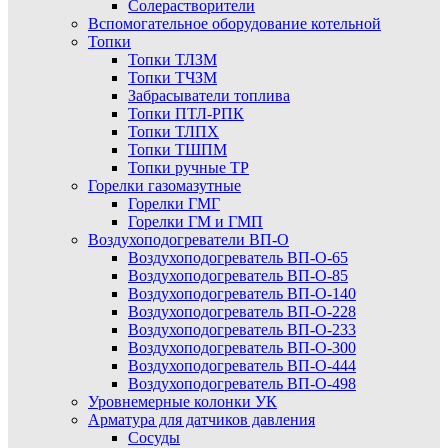
Солерастворители
Вспомогательное оборудование котельной
Топки
Топки ТЛЗМ
Топки ТЧЗМ
Забрасыватели топлива
Топки ПТЛ-РПК
Топки ТЛПХ
Топки ТШПМ
Топки ручные ТР
Горелки газомазутные
Горелки ГМГ
Горелки ГМ и ГМП
Воздухоподогреватели ВП-О
Воздухоподогреватель ВП-О-65
Воздухоподогреватель ВП-О-85
Воздухоподогреватель ВП-О-140
Воздухоподогреватель ВП-О-228
Воздухоподогреватель ВП-О-233
Воздухоподогреватель ВП-О-300
Воздухоподогреватель ВП-О-444
Воздухоподогреватель ВП-О-498
Уровнемерные колонки УК
Арматура для датчиков давления
Сосуды