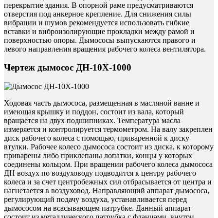
перекрытие здания. В опорной раме предусматриваются
отверстия под анкерное крепление. Для снижения силы
вибрации и шумов рекомендуется использовать гибкие
вставки и виброизолирующие прокладки между рамой и
поверхностью опоры. Дымососы выпускаются правого и
левого направления вращения рабочего колеса вентилятора.
Чертеж дымосос ДН-10Х-1000
Ходовая часть дымососа, размещенная в масляной ванне и
имеющая крышку и поддон, состоит из вала, который
вращается на двух подшипниках. Температура масла
измеряется и контролируется термометром. На валу закреплен
диск рабочего колеса с помощью, приваренной к диску
втулки. Рабочее колесо дымососа состоит из диска, к которому
приварены либо приклепаны лопатки, концы у которых
соединены кольцом. При вращении рабочего колеса дымососа
ДН воздух по воздуховоду подводится к центру рабочего
колеса и за счет центробежных сил отбрасывается от центра и
нагнетается в воздуховод. Направляющий аппарат дымососа,
регулирующий подачу воздуха, устанавливается перед
дымососом на всасывающем патрубке. Данный аппарат
состоит из металлического патрубка с фланцами, внутри