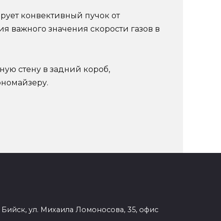
ирует конвективный пучок от
 важного значения скорости газов в
ную стену в задний короб,
ономайзеру.
. Бийск, ул. Михаила Ломоносова, 35, офис