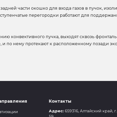
задней части окошко для входа газов в пучок, изол
тупенчатые перегородки работают для поддержания
нию конвективного пучка, выходят сквозь фронталь
 и по нему протекают к расположенному позади эк
удование
аправления
Контакты
Адрес:
659316, Алтайский край, г
атизации
59