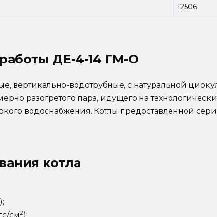
12506
 работы
ДЕ-4-14 ГМ-О
ные, вертикально-водотрубные, с натуральной цир
ерно разогретого пара, идущего на технологическ
ркого водоснабжения. Котлы предоставленной сери
вания котла
);
2
гс/см
);