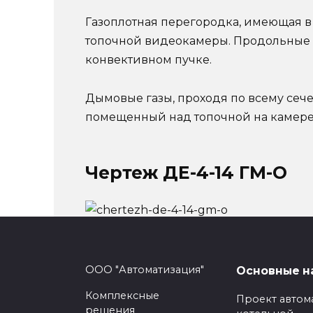
Газоплотная перегородка, имеющая в 
топочной видеокамеры. Продольные с
конвективном пучке.
Дымовые газы, проходя по всему сече
помещенный над топочной на камере,
Чертеж ДЕ-4-14 ГМ-О
Аналогичное обор
ООО "Автоматизация"
Основные н
Комплексные
Проект автом
решения