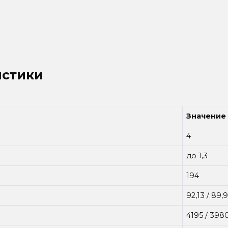
истики
Значение
4
до 1,3
194
92,13 / 89,
4195 / 398