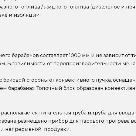
азного топлива / жидкого топлива (дизельное и печн
вке и изоляции.
о барабанов составляет 1000 мм и не зависит от ти
ы. В зависимости от паропроизводительности меняе
 с боковой стороны от конвективного пучка, оснаще
м барабанах. Топочный блок образован конвектив
 располагается питательная труба и труба для ввода
абане размещено прибор для парового прогрева во
ки непрерывной продувки.