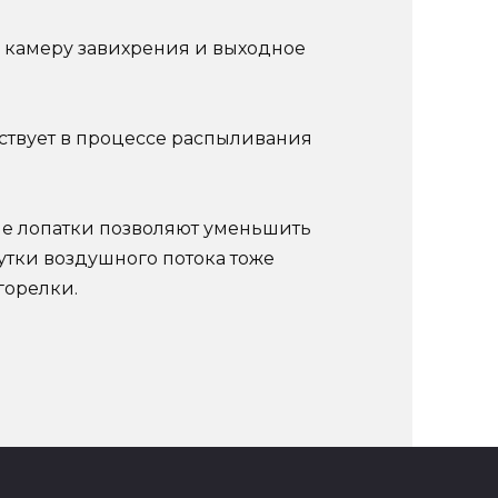
, камеру завихрения и выходное
аствует в процессе распыливания
ые лопатки позволяют уменьшить
тки воздушного потока тоже
горелки.