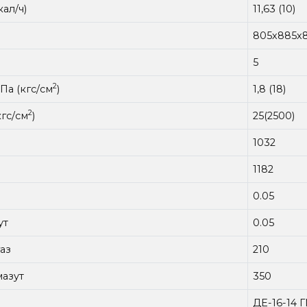
ал/ч)
11,63 (10)
805х885х
5
2
Па (кгс/см
)
1,8 (18)
2
кгс/см
)
25(2500)
1032
1182
0.05
ут
0.05
газ
210
 мазут
350
ДЕ-16-14 