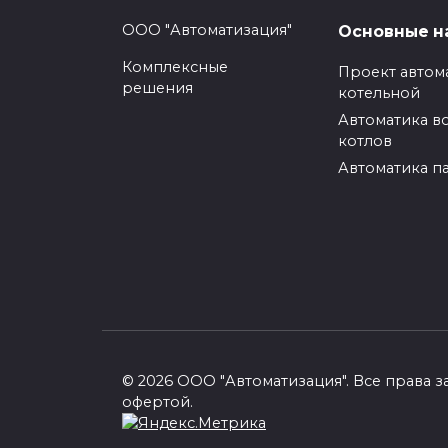
Аналогичное обор
ООО "Автоматизация"
Основные н
Комплексные
Проект автом
решения
котельной
Горелка ГМ-2,5
Автоматика в
Горелка ГМ-4,5
котлов
Горелка ГМ-7
Автоматика п
Горелка ГМП-16
Поделиться с друзьями
© 2026 ООО "Автоматизация". Все права
офертой.