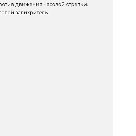
 против движения часовой стрелки.
севой завихритель.