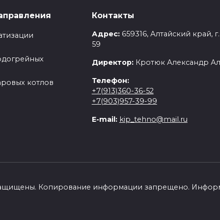
удование
аправления
Контакты
Адрес:
659316, Алтайский край, г
атизации
59
одогрейных
Директор:
Кротюк Александр А
Телефон:
аровых котлов
+7(913)360-36-52
+7(903)957-39-99
E-mail:
kip_tehno@mail.ru
 защищены. Копирование информации запрещено. Информа