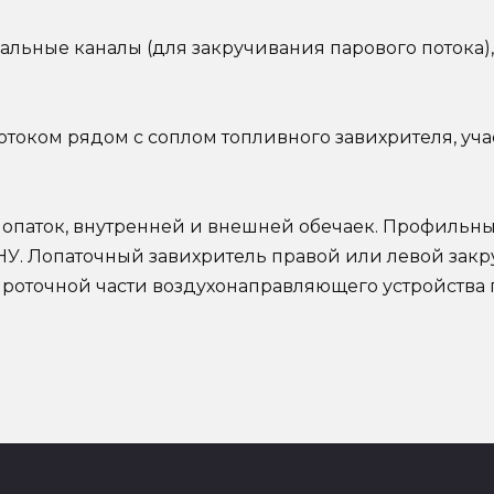
альные каналы (для закручивания парового потока)
отоком рядом с соплом топливного завихрителя, уч
лопаток, внутренней и внешней обечаек. Профильн
. Лопаточный завихритель правой или левой закру
проточной части воздухонаправляющего устройства 