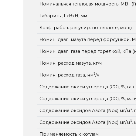
Номинальная тепловая мощность, МВт (Гк
Габариты, LxBxH, мм
Коэф. рабоч. регулир. по теплоте, мощн.
Номин. давл. мазута перед форсункой, М
Номин. давл. газа перед горелкой, кПа (
Номин. расход мазута, кг/ч
3
Номин. расход газа, нм
/ч
Содержание окиси углерода (СО), %, газ
Содержание окиси углерода (СО), %, маз
3
Содержание оксидов Азота (Nox) мг/м
, 
3
Содержание оксидов Азота (Nox) мг/м
,
Применяемость к котлам